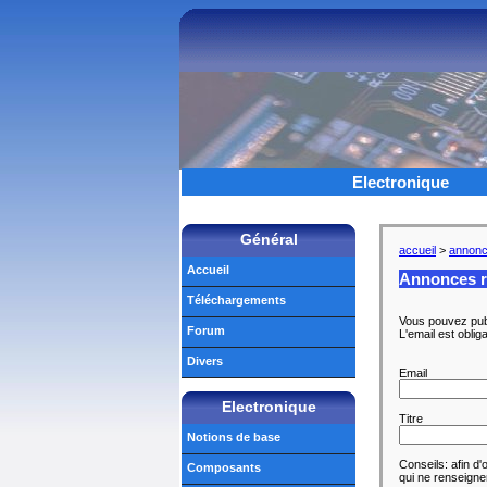
Electronique
Général
accueil
>
annon
Accueil
Annonces r
Téléchargements
Vous pouvez publ
Forum
L'email est oblig
Divers
Email
Electronique
Titre
Notions de base
Conseils: afin d'
Composants
qui ne renseignen