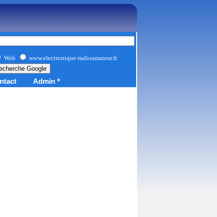
Web
www.electronique-radioamateur.fr
ntact
Admin *