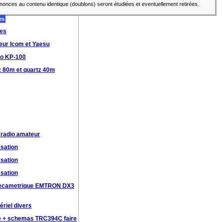
annonces au contenu identique (doublons) seront étudiées et eventuellement retirées.
es
nes
eur Icom et Yaesu
ro KP-100
z 80m et quartz 40m
 radio amateur
ssation
ssation
ssation
 decametrique EMTRON DX3
ériel divers
e + schemas TRC394C faire