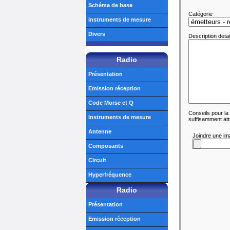
Schéma de base
Catégorie
Instruments de mesure
Divers
Description detai
Radio
Présentation
Emission réception
Code Morse et Q
Conseils pour la 
Instruments de mesure
suffisamment att
Antenne
Composants
Circuit
Hyperfréquence
Radio
Présentation
Emission réception