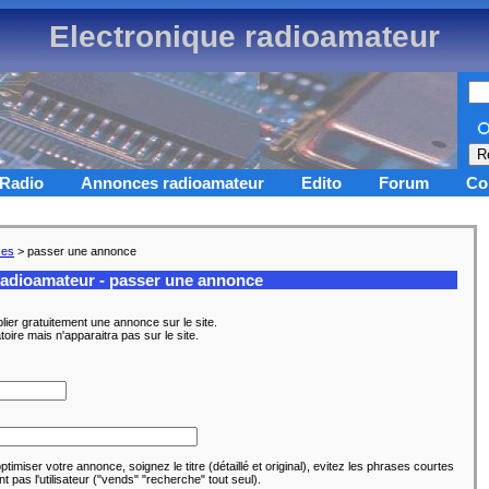
Electronique radioamateur
Radio
Annonces radioamateur
Edito
Forum
Co
ces
> passer une annonce
adioamateur - passer une annonce
ier gratuitement une annonce sur le site.
atoire mais n'apparaitra pas sur le site.
optimiser votre annonce, soignez le titre (détaillé et original), evitez les phrases courtes
t pas l'utilisateur ("vends" "recherche" tout seul).