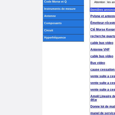
Code Morse et Q
Attention : les 
Instruments de mesure
Dernières annonc
Antenne
Pylone et anten
Émetteur-récept
Composants
Clé Morse Kenp
Circuit
recherche quart
Hyperfréquence
cable bus video
Antenne VHF
cable bus video
Bus video
cause cessation
vente suite a ce
vente suite a ce
vente suite a ce
Ampli Lineaire
4Kw
Donne lot de mat
manel de servic