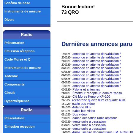
Schéma de base
Bonne lecture!
Instruments de mesure
73 QRO
Divers
Radio
Dernières annonces paru
Présentation
Emission réception
-
annonce en attente de validation *
15-07-26
-
annonce en attente de validation *
25-06-26
Code Morse et Q
-
annonce en attente de validation *
21-06-26
-
annonce en attente de validation *
20-06-26
Instruments de mesure
-
annonce en attente de validation *
09-05-26
-
annonce en attente de validation *
09-05-26
-
annonce en attente de validation *
09-05-26
Antenne
-
annonce en attente de validation *
02-05-26
-
annonce en attente de validation *
02-04-26
Composants
-
annonce en attente de validation *
10-03-26
-
Pylone et antennes
05-02-26
Circuit
-
Émetteur-récepteur Icom et Yaesu
24-01-26
-
Clé Morse Kenpro KP-100
03-12-25
-
recherche quartz 80m et quartz 40m
27-11-25
Hyperfréquence
-
cable bus video
16-11-25
-
Antenne VHF
31-10-25
Radio
-
cable bus video
05-10-25
-
Bus video
02-10-25
-
cause cessation radio amateur
Présentation
23-09-25
-
vente suite a cessation
05-09-25
-
vente suite a cessation
05-09-25
Emission réception
-
vente suite a cessation
05-09-25
-
Ampli Lineaire decametrique EMTRON D
19-08-25