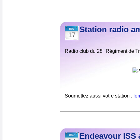
Station radio a
nov
17
Radio club du 28° Régiment de T
Soumettez aussi votre station :
fo
Endeavour ISS 
nov