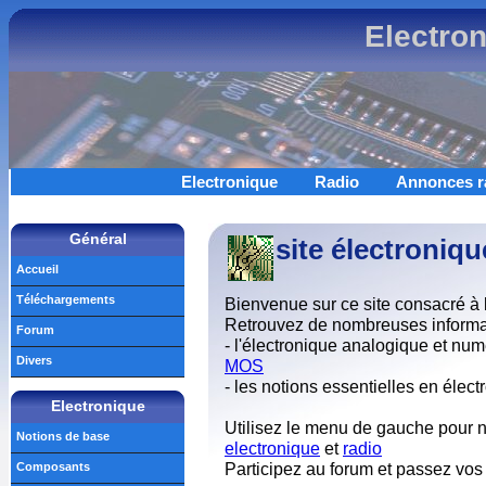
Electro
Electronique
Radio
Annonces r
Général
.
site électroniq
Accueil
Téléchargements
Bienvenue sur ce site consacré à 
Retrouvez de nombreuses informati
Forum
- l'électronique analogique et nu
Divers
MOS
- les notions essentielles en élec
Electronique
Utilisez le menu de gauche pour n
Notions de base
electronique
et
radio
Participez au forum et passez vos
Composants