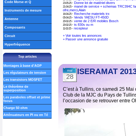
Code Morse et Q
-
Donne lot de matériel divers
23-05-25
-
manel de service + schemas TRC394C fa
21-04-25
ofre,merci,Alain
Instruments de mesure
-
Recherche materiels trx
16-04-25
-
Vends YAESU FT-450D
05-04-25
Antenne
-
vente de 2 E/R mobiles Bosch
20-02-25
-
ts 830s ou m
20-02-25
Composants
-
recepteur
11-02-25
+ Voir toutes les annonces
Circuit
+ Passer une annonce gratuite
Hyperfréquence
Top articles
Montages à base d'AOP
ISERAMAT 201
mai
Les régulateurs de tension
28
Les transistors MOSFET
Le théorème de
C’est à Tullins, ce samedi 25 Mai 
superposition
Club de la MJC du Pays de Tullins
Les paraboles offset et prime
l’occasion de se retrouver entre 
focus
Charge 50 ohm
Atténuateurs en PI ou en Té