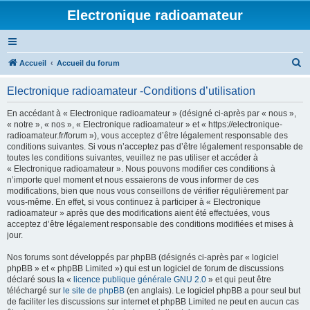
Electronique radioamateur
R
Accueil
Accueil du forum
e
Electronique radioamateur -Conditions d’utilisation
c
h
En accédant à « Electronique radioamateur » (désigné ci-après par « nous »,
« notre », « nos », « Electronique radioamateur » et « https://electronique-
e
radioamateur.fr/forum »), vous acceptez d’être légalement responsable des
r
conditions suivantes. Si vous n’acceptez pas d’être légalement responsable de
toutes les conditions suivantes, veuillez ne pas utiliser et accéder à
c
« Electronique radioamateur ». Nous pouvons modifier ces conditions à
h
n’importe quel moment et nous essaierons de vous informer de ces
modifications, bien que nous vous conseillons de vérifier régulièrement par
e
vous-même. En effet, si vous continuez à participer à « Electronique
r
radioamateur » après que des modifications aient été effectuées, vous
acceptez d’être légalement responsable des conditions modifiées et mises à
jour.
Nos forums sont développés par phpBB (désignés ci-après par « logiciel
phpBB » et « phpBB Limited ») qui est un logiciel de forum de discussions
déclaré sous la «
licence publique générale GNU 2.0
» et qui peut être
téléchargé sur
le site de phpBB
(en anglais). Le logiciel phpBB a pour seul but
de faciliter les discussions sur internet et phpBB Limited ne peut en aucun cas