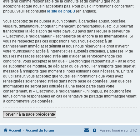
être tenu comme responsable de la conduite et du contenu que nous
acceptons et que nous n’acceptons pas. Pour plus d’informations concernant
phpBB, veuillez consulter
le site de phpBB
(en anglais).
Vous acceptez de ne publier aucun contenu à caractère abusif, obscène,
vulgaire, diffamatoire, choquant, menaçant, pornographique, etc. qui pourrait
transgresser la législation de votre pays, du pays dans lequel le serveur de
« Electronique radioamateur » est hébergé ou encore la loi internationale. Si
vous ne respectez pas ces dispositions, vous vous exposez à un
bannissement immédiat et définitif et nous nous réservons le droit d’avertir
votre fournisseur d’accès à internet et les autorités officielles. L’adresse IP de
tous les messages est enregistrée afin d’aider au renforcement de ces
conditions. Vous acceptez le fait que « Electronique radioamateur » ait le droit
de supprimer, de modifier, de déplacer ou de verrouiller n’importe quel sujet et
message à n’importe quel moment si nous estimons cela nécessaire. En tant
qu’utilisateur, vous acceptez que toutes les informations que vous avez
renseignées soient enregistrées dans notre base de données. Bien que ces
informations ne seront pas diffusées à une tierce partie sans votre
consentement, ni « Electronique radioamateur », ni phpBB, ne pourront être
tenus comme responsables en cas de tentative de piratage informatique visant
à compromettre vos données.
Revenir à la page précédente
Accueil
Accueil du forum
Fuseau horaire sur
UTC