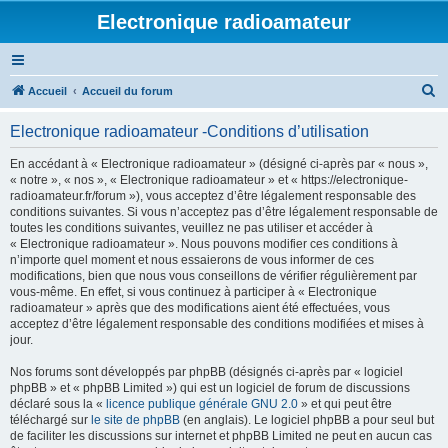
Electronique radioamateur
R
Accueil
Accueil du forum
e
Electronique radioamateur -Conditions d’utilisation
c
h
En accédant à « Electronique radioamateur » (désigné ci-après par « nous »,
« notre », « nos », « Electronique radioamateur » et « https://electronique-
e
radioamateur.fr/forum »), vous acceptez d’être légalement responsable des
r
conditions suivantes. Si vous n’acceptez pas d’être légalement responsable de
toutes les conditions suivantes, veuillez ne pas utiliser et accéder à
c
« Electronique radioamateur ». Nous pouvons modifier ces conditions à
h
n’importe quel moment et nous essaierons de vous informer de ces
modifications, bien que nous vous conseillons de vérifier régulièrement par
e
vous-même. En effet, si vous continuez à participer à « Electronique
r
radioamateur » après que des modifications aient été effectuées, vous
acceptez d’être légalement responsable des conditions modifiées et mises à
jour.
Nos forums sont développés par phpBB (désignés ci-après par « logiciel
phpBB » et « phpBB Limited ») qui est un logiciel de forum de discussions
déclaré sous la «
licence publique générale GNU 2.0
» et qui peut être
téléchargé sur
le site de phpBB
(en anglais). Le logiciel phpBB a pour seul but
de faciliter les discussions sur internet et phpBB Limited ne peut en aucun cas