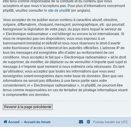
être tenu comme responsable de la conduite et du contenu que nous
acceptons et que nous n’acceptons pas. Pour plus d’informations concernant
phpBB, veuillez consulter
le site de phpBB
(en anglais).
Vous acceptez de ne publier aucun contenu à caractère abusif, obscène,
vulgaire, diffamatoire, choquant, menaçant, pornographique, etc. qui pourrait
transgresser la législation de votre pays, du pays dans lequel le serveur de
« Electronique radioamateur » est hébergé ou encore la loi internationale. Si
vous ne respectez pas ces dispositions, vous vous exposez à un
bannissement immédiat et définitif et nous nous réservons le droit d’avertir
votre fournisseur d’accès à internet et les autorités officielles. L’adresse IP de
tous les messages est enregistrée afin d’aider au renforcement de ces
conditions. Vous acceptez le fait que « Electronique radioamateur » ait le droit
de supprimer, de modifier, de déplacer ou de verrouiller n’importe quel sujet et
message à n’importe quel moment si nous estimons cela nécessaire. En tant
qu’utilisateur, vous acceptez que toutes les informations que vous avez
renseignées soient enregistrées dans notre base de données. Bien que ces
informations ne seront pas diffusées à une tierce partie sans votre
consentement, ni « Electronique radioamateur », ni phpBB, ne pourront être
tenus comme responsables en cas de tentative de piratage informatique visant
à compromettre vos données.
Revenir à la page précédente
Accueil
Accueil du forum
Fuseau horaire sur
UTC