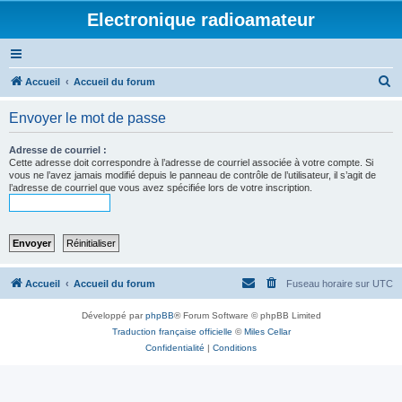
Electronique radioamateur
R
Accueil
Accueil du forum
e
Envoyer le mot de passe
c
h
Adresse de courriel :
Cette adresse doit correspondre à l’adresse de courriel associée à votre compte. Si
e
vous ne l’avez jamais modifié depuis le panneau de contrôle de l’utilisateur, il s’agit de
l’adresse de courriel que vous avez spécifiée lors de votre inscription.
r
c
h
e
r
Accueil
Accueil du forum
Fuseau horaire sur
UTC
Développé par
phpBB
® Forum Software © phpBB Limited
Traduction française officielle
©
Miles Cellar
Confidentialité
|
Conditions