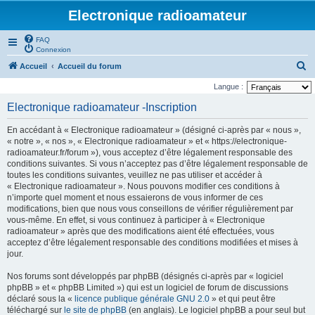
Electronique radioamateur
FAQ
Connexion
R
Accueil
Accueil du forum
e
Langue :
c
Electronique radioamateur -Inscription
h
En accédant à « Electronique radioamateur » (désigné ci-après par « nous »,
e
« notre », « nos », « Electronique radioamateur » et « https://electronique-
r
radioamateur.fr/forum »), vous acceptez d’être légalement responsable des
conditions suivantes. Si vous n’acceptez pas d’être légalement responsable de
c
toutes les conditions suivantes, veuillez ne pas utiliser et accéder à
h
« Electronique radioamateur ». Nous pouvons modifier ces conditions à
n’importe quel moment et nous essaierons de vous informer de ces
e
modifications, bien que nous vous conseillons de vérifier régulièrement par
r
vous-même. En effet, si vous continuez à participer à « Electronique
radioamateur » après que des modifications aient été effectuées, vous
acceptez d’être légalement responsable des conditions modifiées et mises à
jour.
Nos forums sont développés par phpBB (désignés ci-après par « logiciel
phpBB » et « phpBB Limited ») qui est un logiciel de forum de discussions
déclaré sous la «
licence publique générale GNU 2.0
» et qui peut être
téléchargé sur
le site de phpBB
(en anglais). Le logiciel phpBB a pour seul but