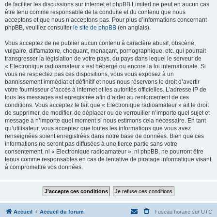
de faciliter les discussions sur internet et phpBB Limited ne peut en aucun cas
être tenu comme responsable de la conduite et du contenu que nous
acceptons et que nous n’acceptons pas. Pour plus d’informations concernant
phpBB, veuillez consulter
le site de phpBB
(en anglais).
Vous acceptez de ne publier aucun contenu à caractère abusif, obscène,
vulgaire, diffamatoire, choquant, menaçant, pornographique, etc. qui pourrait
transgresser la législation de votre pays, du pays dans lequel le serveur de
« Electronique radioamateur » est hébergé ou encore la loi internationale. Si
vous ne respectez pas ces dispositions, vous vous exposez à un
bannissement immédiat et définitif et nous nous réservons le droit d’avertir
votre fournisseur d’accès à internet et les autorités officielles. L’adresse IP de
tous les messages est enregistrée afin d’aider au renforcement de ces
conditions. Vous acceptez le fait que « Electronique radioamateur » ait le droit
de supprimer, de modifier, de déplacer ou de verrouiller n’importe quel sujet et
message à n’importe quel moment si nous estimons cela nécessaire. En tant
qu’utilisateur, vous acceptez que toutes les informations que vous avez
renseignées soient enregistrées dans notre base de données. Bien que ces
informations ne seront pas diffusées à une tierce partie sans votre
consentement, ni « Electronique radioamateur », ni phpBB, ne pourront être
tenus comme responsables en cas de tentative de piratage informatique visant
à compromettre vos données.
Accueil
Accueil du forum
Fuseau horaire sur
UTC