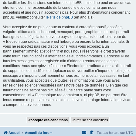
de faciliter les discussions sur internet et phpBB Limited ne peut en aucun cas
être tenu comme responsable de la conduite et du contenu que nous
acceptons et que nous n’acceptons pas. Pour plus d’informations concernant
phpBB, veuillez consulter
le site de phpBB
(en anglais).
Vous acceptez de ne publier aucun contenu à caractère abusif, obscène,
vulgaire, diffamatoire, choquant, menaçant, pornographique, etc. qui pourrait
transgresser la législation de votre pays, du pays dans lequel le serveur de
« Electronique radioamateur » est hébergé ou encore la loi internationale. Si
vous ne respectez pas ces dispositions, vous vous exposez à un
bannissement immédiat et définitif et nous nous réservons le droit d’avertir
votre fournisseur d’accès à internet et les autorités officielles. L’adresse IP de
tous les messages est enregistrée afin d’aider au renforcement de ces
conditions. Vous acceptez le fait que « Electronique radioamateur » ait le droit
de supprimer, de modifier, de déplacer ou de verrouiller n’importe quel sujet et
message à n’importe quel moment si nous estimons cela nécessaire. En tant
qu’utilisateur, vous acceptez que toutes les informations que vous avez
renseignées soient enregistrées dans notre base de données. Bien que ces
informations ne seront pas diffusées à une tierce partie sans votre
consentement, ni « Electronique radioamateur », ni phpBB, ne pourront être
tenus comme responsables en cas de tentative de piratage informatique visant
à compromettre vos données.
Accueil
Accueil du forum
Fuseau horaire sur
UTC