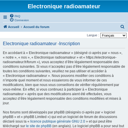
Electronique radioamateur
FAQ
Connexion
R
Accueil
Accueil du forum
e
Langue :
c
Electronique radioamateur -Inscription
h
En accédant à « Electronique radioamateur » (désigné ci-après par « nous »,
e
« notre », « nos », « Electronique radioamateur » et « https://electronique-
r
radioamateur.fr/forum »), vous acceptez d’être légalement responsable des
conditions suivantes. Si vous n’acceptez pas d’être légalement responsable de
c
toutes les conditions suivantes, veuillez ne pas utiliser et accéder à
h
« Electronique radioamateur ». Nous pouvons modifier ces conditions à
n’importe quel moment et nous essaierons de vous informer de ces
e
modifications, bien que nous vous conseillons de vérifier régulièrement par
r
vous-même. En effet, si vous continuez à participer à « Electronique
radioamateur » après que des modifications aient été effectuées, vous
acceptez d’être légalement responsable des conditions modifiées et mises à
jour.
Nos forums sont développés par phpBB (désignés ci-après par « logiciel
phpBB » et « phpBB Limited ») qui est un logiciel de forum de discussions
déclaré sous la «
licence publique générale GNU 2.0
» et qui peut être
téléchargé sur
le site de phpBB
(en anglais). Le logiciel phpBB a pour seul but