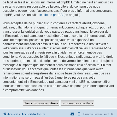
de faciliter les discussions sur internet et phpBB Limited ne peut en aucun cas
être tenu comme responsable de la conduite et du contenu que nous
acceptons et que nous n’acceptons pas. Pour plus d’informations concernant
phpBB, veuillez consulter
le site de phpBB
(en anglais).
Vous acceptez de ne publier aucun contenu à caractère abusif, obscène,
vulgaire, diffamatoire, choquant, menaçant, pornographique, etc. qui pourrait
transgresser la législation de votre pays, du pays dans lequel le serveur de
« Electronique radioamateur » est hébergé ou encore la loi internationale. Si
vous ne respectez pas ces dispositions, vous vous exposez à un
bannissement immédiat et définitif et nous nous réservons le droit d’avertir
votre fournisseur d’accès à internet et les autorités officielles. L’adresse IP de
tous les messages est enregistrée afin d’aider au renforcement de ces
conditions. Vous acceptez le fait que « Electronique radioamateur » ait le droit
de supprimer, de modifier, de déplacer ou de verrouiller n’importe quel sujet et
message à n’importe quel moment si nous estimons cela nécessaire. En tant
qu’utilisateur, vous acceptez que toutes les informations que vous avez
renseignées soient enregistrées dans notre base de données. Bien que ces
informations ne seront pas diffusées à une tierce partie sans votre
consentement, ni « Electronique radioamateur », ni phpBB, ne pourront être
tenus comme responsables en cas de tentative de piratage informatique visant
à compromettre vos données.
Accueil
Accueil du forum
Fuseau horaire sur
UTC