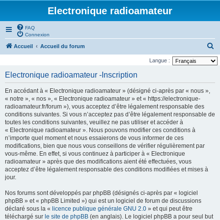
Electronique radioamateur
FAQ
Connexion
R
Accueil
Accueil du forum
e
Langue :
c
Electronique radioamateur -Inscription
h
En accédant à « Electronique radioamateur » (désigné ci-après par « nous »,
e
« notre », « nos », « Electronique radioamateur » et « https://electronique-
r
radioamateur.fr/forum »), vous acceptez d’être légalement responsable des
conditions suivantes. Si vous n’acceptez pas d’être légalement responsable de
c
toutes les conditions suivantes, veuillez ne pas utiliser et accéder à
h
« Electronique radioamateur ». Nous pouvons modifier ces conditions à
n’importe quel moment et nous essaierons de vous informer de ces
e
modifications, bien que nous vous conseillons de vérifier régulièrement par
r
vous-même. En effet, si vous continuez à participer à « Electronique
radioamateur » après que des modifications aient été effectuées, vous
acceptez d’être légalement responsable des conditions modifiées et mises à
jour.
Nos forums sont développés par phpBB (désignés ci-après par « logiciel
phpBB » et « phpBB Limited ») qui est un logiciel de forum de discussions
déclaré sous la «
licence publique générale GNU 2.0
» et qui peut être
téléchargé sur
le site de phpBB
(en anglais). Le logiciel phpBB a pour seul but