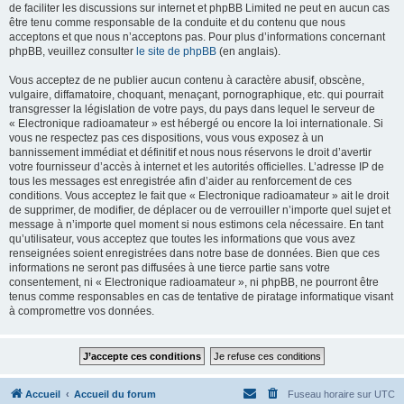
de faciliter les discussions sur internet et phpBB Limited ne peut en aucun cas
être tenu comme responsable de la conduite et du contenu que nous
acceptons et que nous n’acceptons pas. Pour plus d’informations concernant
phpBB, veuillez consulter
le site de phpBB
(en anglais).
Vous acceptez de ne publier aucun contenu à caractère abusif, obscène,
vulgaire, diffamatoire, choquant, menaçant, pornographique, etc. qui pourrait
transgresser la législation de votre pays, du pays dans lequel le serveur de
« Electronique radioamateur » est hébergé ou encore la loi internationale. Si
vous ne respectez pas ces dispositions, vous vous exposez à un
bannissement immédiat et définitif et nous nous réservons le droit d’avertir
votre fournisseur d’accès à internet et les autorités officielles. L’adresse IP de
tous les messages est enregistrée afin d’aider au renforcement de ces
conditions. Vous acceptez le fait que « Electronique radioamateur » ait le droit
de supprimer, de modifier, de déplacer ou de verrouiller n’importe quel sujet et
message à n’importe quel moment si nous estimons cela nécessaire. En tant
qu’utilisateur, vous acceptez que toutes les informations que vous avez
renseignées soient enregistrées dans notre base de données. Bien que ces
informations ne seront pas diffusées à une tierce partie sans votre
consentement, ni « Electronique radioamateur », ni phpBB, ne pourront être
tenus comme responsables en cas de tentative de piratage informatique visant
à compromettre vos données.
Accueil
Accueil du forum
Fuseau horaire sur
UTC