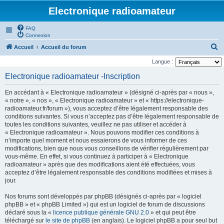
Electronique radioamateur
FAQ
Connexion
R
Accueil
Accueil du forum
e
Langue :
c
Electronique radioamateur -Inscription
h
En accédant à « Electronique radioamateur » (désigné ci-après par « nous »,
e
« notre », « nos », « Electronique radioamateur » et « https://electronique-
r
radioamateur.fr/forum »), vous acceptez d’être légalement responsable des
conditions suivantes. Si vous n’acceptez pas d’être légalement responsable de
c
toutes les conditions suivantes, veuillez ne pas utiliser et accéder à
h
« Electronique radioamateur ». Nous pouvons modifier ces conditions à
n’importe quel moment et nous essaierons de vous informer de ces
e
modifications, bien que nous vous conseillons de vérifier régulièrement par
r
vous-même. En effet, si vous continuez à participer à « Electronique
radioamateur » après que des modifications aient été effectuées, vous
acceptez d’être légalement responsable des conditions modifiées et mises à
jour.
Nos forums sont développés par phpBB (désignés ci-après par « logiciel
phpBB » et « phpBB Limited ») qui est un logiciel de forum de discussions
déclaré sous la «
licence publique générale GNU 2.0
» et qui peut être
téléchargé sur
le site de phpBB
(en anglais). Le logiciel phpBB a pour seul but