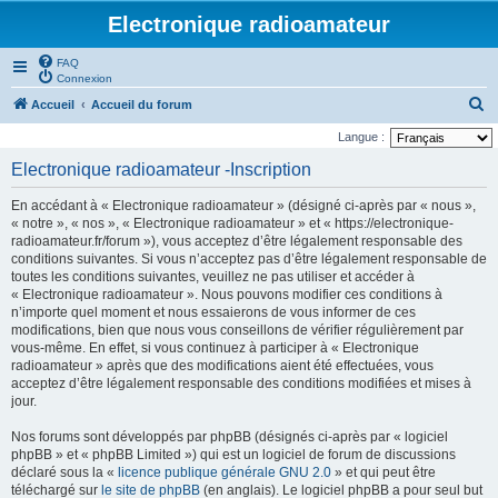
Electronique radioamateur
FAQ
Connexion
R
Accueil
Accueil du forum
e
Langue :
c
Electronique radioamateur -Inscription
h
En accédant à « Electronique radioamateur » (désigné ci-après par « nous »,
e
« notre », « nos », « Electronique radioamateur » et « https://electronique-
r
radioamateur.fr/forum »), vous acceptez d’être légalement responsable des
conditions suivantes. Si vous n’acceptez pas d’être légalement responsable de
c
toutes les conditions suivantes, veuillez ne pas utiliser et accéder à
h
« Electronique radioamateur ». Nous pouvons modifier ces conditions à
n’importe quel moment et nous essaierons de vous informer de ces
e
modifications, bien que nous vous conseillons de vérifier régulièrement par
r
vous-même. En effet, si vous continuez à participer à « Electronique
radioamateur » après que des modifications aient été effectuées, vous
acceptez d’être légalement responsable des conditions modifiées et mises à
jour.
Nos forums sont développés par phpBB (désignés ci-après par « logiciel
phpBB » et « phpBB Limited ») qui est un logiciel de forum de discussions
déclaré sous la «
licence publique générale GNU 2.0
» et qui peut être
téléchargé sur
le site de phpBB
(en anglais). Le logiciel phpBB a pour seul but