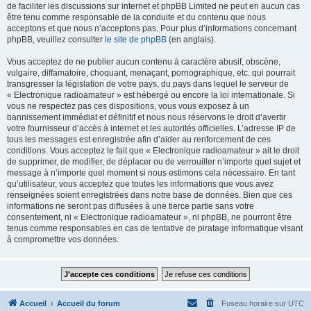
de faciliter les discussions sur internet et phpBB Limited ne peut en aucun cas
être tenu comme responsable de la conduite et du contenu que nous
acceptons et que nous n’acceptons pas. Pour plus d’informations concernant
phpBB, veuillez consulter
le site de phpBB
(en anglais).
Vous acceptez de ne publier aucun contenu à caractère abusif, obscène,
vulgaire, diffamatoire, choquant, menaçant, pornographique, etc. qui pourrait
transgresser la législation de votre pays, du pays dans lequel le serveur de
« Electronique radioamateur » est hébergé ou encore la loi internationale. Si
vous ne respectez pas ces dispositions, vous vous exposez à un
bannissement immédiat et définitif et nous nous réservons le droit d’avertir
votre fournisseur d’accès à internet et les autorités officielles. L’adresse IP de
tous les messages est enregistrée afin d’aider au renforcement de ces
conditions. Vous acceptez le fait que « Electronique radioamateur » ait le droit
de supprimer, de modifier, de déplacer ou de verrouiller n’importe quel sujet et
message à n’importe quel moment si nous estimons cela nécessaire. En tant
qu’utilisateur, vous acceptez que toutes les informations que vous avez
renseignées soient enregistrées dans notre base de données. Bien que ces
informations ne seront pas diffusées à une tierce partie sans votre
consentement, ni « Electronique radioamateur », ni phpBB, ne pourront être
tenus comme responsables en cas de tentative de piratage informatique visant
à compromettre vos données.
Accueil
Accueil du forum
Fuseau horaire sur
UTC