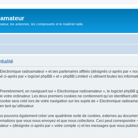
oamateur
ateur, les antennes, les composants et le matériel radio
tialité
Electronique radioamateur » et ses partenaires affiliés (désignés ci-après par « nou
 ci-après par « logiciel phpBB » et « phpBB Limited ») utilisent toutes les informati
 Premièrement, en naviguant sur « Electronique radioamateur », le logiciel phpBB 
de votre ordinateur. Les deux premiers cookies ne contiennent qu’un identifiant util
okie sera créé lors de votre navigation sur les sujets de « Electronique radioamate
n tant qu’utilisateur.
ous pouvons également créer une quatrième sorte de cookies, externes au documen
formations que vous nous envoyez et que nous collectons. Ceci peut correspondre —
mateur » (désignée ci-après par « votre compte ») et les messages que vous publiez 