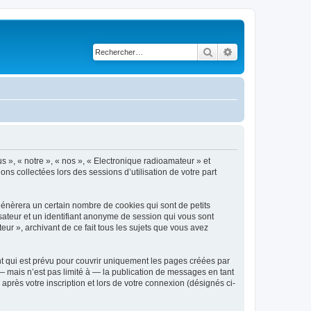
Rechercher
Recherche avancé
s », « notre », « nos », « Electronique radioamateur » et
ons collectées lors des sessions d’utilisation de votre part
génèrera un certain nombre de cookies qui sont de petits
isateur et un identifiant anonyme de session qui vous sont
ur », archivant de ce fait tous les sujets que vous avez
t qui est prévu pour couvrir uniquement les pages créées par
 mais n’est pas limité à — la publication de messages en tant
après votre inscription et lors de votre connexion (désignés ci-