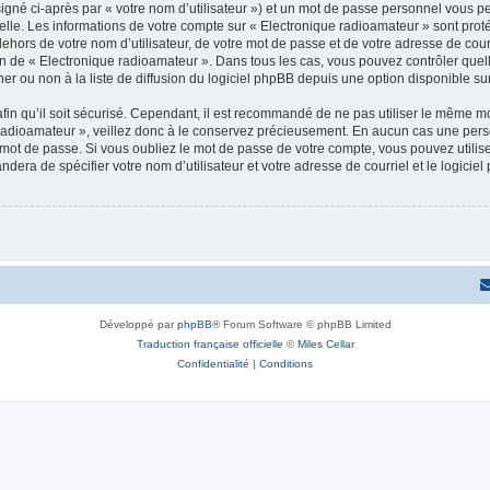
igné ci-après par « votre nom d’utilisateur ») et un mot de passe personnel vous p
elle. Les informations de votre compte sur « Electronique radioamateur » sont pro
dehors de votre nom d’utilisateur, de votre mot de passe et de votre adresse de cou
rétion de « Electronique radioamateur ». Dans tous les cas, vous pouvez contrôler qu
 ou non à la liste de diffusion du logiciel phpBB depuis une option disponible su
afin qu’il soit sécurisé. Cependant, il est recommandé de ne pas utiliser le même mot
radioamateur », veillez donc à le conservez précieusement. En aucun cas une pers
 mot de passe. Si vous oubliez le mot de passe de votre compte, vous pouvez utilis
andera de spécifier votre nom d’utilisateur et votre adresse de courriel et le logi
Développé par
phpBB
® Forum Software © phpBB Limited
Traduction française officielle
©
Miles Cellar
Confidentialité
|
Conditions