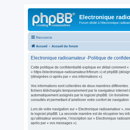
Electronique radi
Forum dédié à l'électronique radioam
Raccourcis
Accueil
Accueil du forum
Electronique radioamateur -Politique de confiden
Cette politique de confidentialité explique en détail comment « 
« https://electronique-radioamateur.fr/forum ») et phpBB (désigné
(désignées ci-après par « vos informations »).
Vos informations sont collectées de deux manières différentes.
fichiers téléchargés temporairement par le navigateur internet 
automatiquement assignés par le logiciel phpBB. Un troisième co
consultés et permettant d’améliorer votre confort de navigation e
Lors de votre navigation sur « Electronique radioamateur », n
le logiciel phpBB. La seconde manière est de récupérer les in
qu’utilisateur anonyme, l’inscription sur « Electronique radioa
après par « vos messages »).