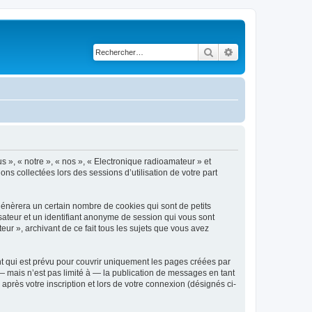
Rechercher
Recherche avancé
s », « notre », « nos », « Electronique radioamateur » et
ons collectées lors des sessions d’utilisation de votre part
génèrera un certain nombre de cookies qui sont de petits
isateur et un identifiant anonyme de session qui vous sont
ur », archivant de ce fait tous les sujets que vous avez
t qui est prévu pour couvrir uniquement les pages créées par
 mais n’est pas limité à — la publication de messages en tant
après votre inscription et lors de votre connexion (désignés ci-