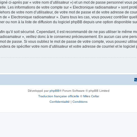
igné ci-après par « votre nom d’utilisateur ») et un mot de passe personnel vous p
elle. Les informations de votre compte sur « Electronique radioamateur » sont pro
dehors de votre nom d’utilisateur, de votre mot de passe et de votre adresse de cou
rétion de « Electronique radioamateur ». Dans tous les cas, vous pouvez contrôler qu
 ou non à la liste de diffusion du logiciel phpBB depuis une option disponible su
afin qu’il soit sécurisé. Cependant, il est recommandé de ne pas utiliser le même mot
radioamateur », veillez donc à le conservez précieusement. En aucun cas une pers
 mot de passe. Si vous oubliez le mot de passe de votre compte, vous pouvez utilis
andera de spécifier votre nom d’utilisateur et votre adresse de courriel et le logi
Développé par
phpBB
® Forum Software © phpBB Limited
Traduction française officielle
©
Miles Cellar
Confidentialité
|
Conditions