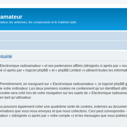
oamateur
ateur, les antennes, les composants et le matériel radio
tialité
Electronique radioamateur » et ses partenaires affiliés (désignés ci-après par « nou
 ci-après par « logiciel phpBB » et « phpBB Limited ») utilisent toutes les informati
 Premièrement, en naviguant sur « Electronique radioamateur », le logiciel phpBB 
de votre ordinateur. Les deux premiers cookies ne contiennent qu’un identifiant util
okie sera créé lors de votre navigation sur les sujets de « Electronique radioamate
n tant qu’utilisateur.
ous pouvons également créer une quatrième sorte de cookies, externes au documen
formations que vous nous envoyez et que nous collectons. Ceci peut correspondre —
mateur » (désignée ci-après par « votre compte ») et les messages que vous publiez 