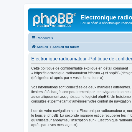
Electronique radi
Forum dédié à l'électronique radioam
Raccourcis
Accueil
Accueil du forum
Electronique radioamateur -Politique de confiden
Cette politique de confidentialité explique en détail comment « 
« https://electronique-radioamateur.fr/forum ») et phpBB (désigné
(désignées ci-après par « vos informations »).
Vos informations sont collectées de deux manières différentes.
fichiers téléchargés temporairement par le navigateur internet 
automatiquement assignés par le logiciel phpBB. Un troisième co
consultés et permettant d’améliorer votre confort de navigation e
Lors de votre navigation sur « Electronique radioamateur », n
le logiciel phpBB. La seconde manière est de récupérer les in
qu’utilisateur anonyme, l’inscription sur « Electronique radioa
après par « vos messages »).