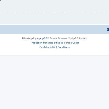
n.
Développé par
phpBB
® Forum Software © phpBB Limited
Traduction française officielle
©
Miles Cellar
Confidentialité
|
Conditions