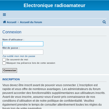
Electronique radioamateur
R
Accueil
Accueil du forum
e
Connexion
c
h
Nom d’utilisateur :
e
Mot de passe :
r
J’ai oublié mon mot de passe
c
Se souvenir de moi
h
Masquer ma présence lors de cette session
e
r
INSCRIPTION
Vous devez être inscrit avant de pouvoir vous connecter. L’inscription est
rapide et vous offre de nombreux avantages. Les administrateurs du forum
peuvent accorder des fonctionnalités supplémentaires aux utilisateurs inscrits.
Avant de vous inscrire, assurez-vous d’avoir pris connaissance de nos
conditions d’utilisation et de notre politique de confidentialité. Veuillez
également prendre le temps de consulter attentivement toutes les règles du
forum lors de votre navigation.