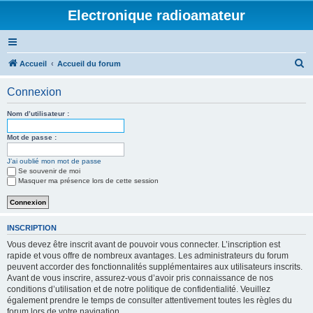
Electronique radioamateur
R
Accueil
Accueil du forum
e
Connexion
c
h
Nom d’utilisateur :
e
Mot de passe :
r
J’ai oublié mon mot de passe
c
Se souvenir de moi
h
Masquer ma présence lors de cette session
e
r
INSCRIPTION
Vous devez être inscrit avant de pouvoir vous connecter. L’inscription est
rapide et vous offre de nombreux avantages. Les administrateurs du forum
peuvent accorder des fonctionnalités supplémentaires aux utilisateurs inscrits.
Avant de vous inscrire, assurez-vous d’avoir pris connaissance de nos
conditions d’utilisation et de notre politique de confidentialité. Veuillez
également prendre le temps de consulter attentivement toutes les règles du
forum lors de votre navigation.