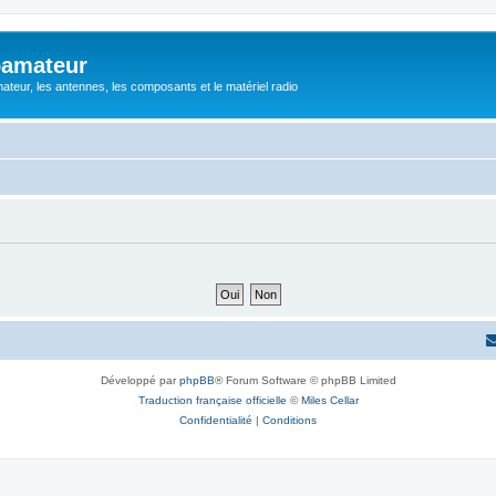
oamateur
ateur, les antennes, les composants et le matériel radio
Développé par
phpBB
® Forum Software © phpBB Limited
Traduction française officielle
©
Miles Cellar
Confidentialité
|
Conditions