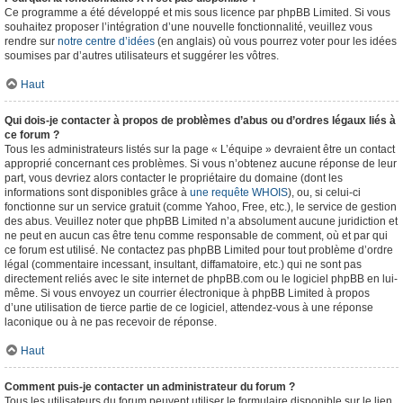
Ce programme a été développé et mis sous licence par phpBB Limited. Si vous
souhaitez proposer l’intégration d’une nouvelle fonctionnalité, veuillez vous
rendre sur
notre centre d’idées
(en anglais) où vous pourrez voter pour les idées
soumises par d’autres utilisateurs et suggérer les vôtres.
Haut
Qui dois-je contacter à propos de problèmes d’abus ou d’ordres légaux liés à
ce forum ?
Tous les administrateurs listés sur la page « L’équipe » devraient être un contact
approprié concernant ces problèmes. Si vous n’obtenez aucune réponse de leur
part, vous devriez alors contacter le propriétaire du domaine (dont les
informations sont disponibles grâce à
une requête WHOIS
), ou, si celui-ci
fonctionne sur un service gratuit (comme Yahoo, Free, etc.), le service de gestion
des abus. Veuillez noter que phpBB Limited n’a absolument aucune juridiction et
ne peut en aucun cas être tenu comme responsable de comment, où et par qui
ce forum est utilisé. Ne contactez pas phpBB Limited pour tout problème d’ordre
légal (commentaire incessant, insultant, diffamatoire, etc.) qui ne sont pas
directement reliés avec le site internet de phpBB.com ou le logiciel phpBB en lui-
même. Si vous envoyez un courrier électronique à phpBB Limited à propos
d’une utilisation de tierce partie de ce logiciel, attendez-vous à une réponse
laconique ou à ne pas recevoir de réponse.
Haut
Comment puis-je contacter un administrateur du forum ?
Tous les utilisateurs du forum peuvent utiliser le formulaire disponible sur le lien