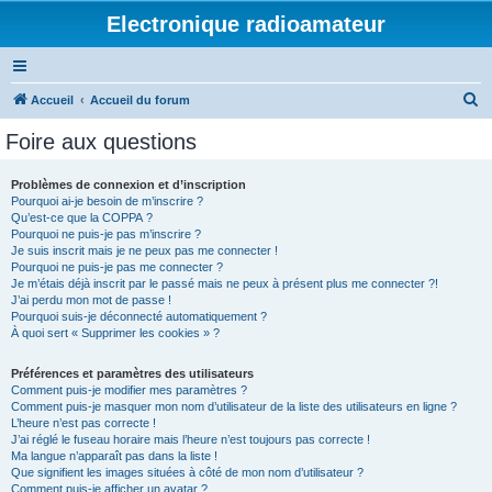
Electronique radioamateur
R
Accueil
Accueil du forum
e
Foire aux questions
c
h
Problèmes de connexion et d’inscription
Pourquoi ai-je besoin de m’inscrire ?
e
Qu’est-ce que la COPPA ?
r
Pourquoi ne puis-je pas m’inscrire ?
Je suis inscrit mais je ne peux pas me connecter !
c
Pourquoi ne puis-je pas me connecter ?
Je m’étais déjà inscrit par le passé mais ne peux à présent plus me connecter ?!
h
J’ai perdu mon mot de passe !
e
Pourquoi suis-je déconnecté automatiquement ?
À quoi sert « Supprimer les cookies » ?
r
Préférences et paramètres des utilisateurs
Comment puis-je modifier mes paramètres ?
Comment puis-je masquer mon nom d’utilisateur de la liste des utilisateurs en ligne ?
L’heure n’est pas correcte !
J’ai réglé le fuseau horaire mais l’heure n’est toujours pas correcte !
Ma langue n’apparaît pas dans la liste !
Que signifient les images situées à côté de mon nom d’utilisateur ?
Comment puis-je afficher un avatar ?