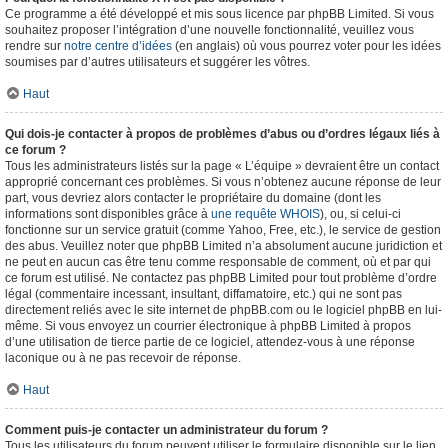
Ce programme a été développé et mis sous licence par phpBB Limited. Si vous
souhaitez proposer l’intégration d’une nouvelle fonctionnalité, veuillez vous
rendre sur
notre centre d’idées
(en anglais) où vous pourrez voter pour les idées
soumises par d’autres utilisateurs et suggérer les vôtres.
Haut
Qui dois-je contacter à propos de problèmes d’abus ou d’ordres légaux liés à
ce forum ?
Tous les administrateurs listés sur la page « L’équipe » devraient être un contact
approprié concernant ces problèmes. Si vous n’obtenez aucune réponse de leur
part, vous devriez alors contacter le propriétaire du domaine (dont les
informations sont disponibles grâce à
une requête WHOIS
), ou, si celui-ci
fonctionne sur un service gratuit (comme Yahoo, Free, etc.), le service de gestion
des abus. Veuillez noter que phpBB Limited n’a absolument aucune juridiction et
ne peut en aucun cas être tenu comme responsable de comment, où et par qui
ce forum est utilisé. Ne contactez pas phpBB Limited pour tout problème d’ordre
légal (commentaire incessant, insultant, diffamatoire, etc.) qui ne sont pas
directement reliés avec le site internet de phpBB.com ou le logiciel phpBB en lui-
même. Si vous envoyez un courrier électronique à phpBB Limited à propos
d’une utilisation de tierce partie de ce logiciel, attendez-vous à une réponse
laconique ou à ne pas recevoir de réponse.
Haut
Comment puis-je contacter un administrateur du forum ?
Tous les utilisateurs du forum peuvent utiliser le formulaire disponible sur le lien