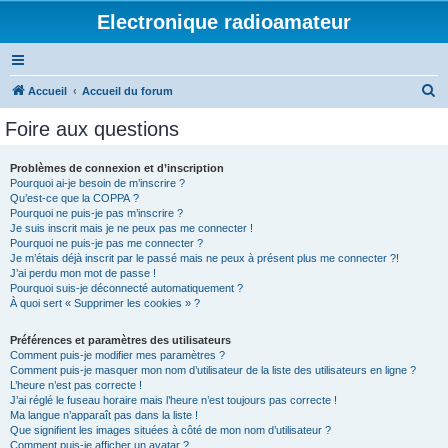
Electronique radioamateur
R
Accueil
Accueil du forum
e
Foire aux questions
c
h
Problèmes de connexion et d’inscription
Pourquoi ai-je besoin de m’inscrire ?
e
Qu’est-ce que la COPPA ?
r
Pourquoi ne puis-je pas m’inscrire ?
Je suis inscrit mais je ne peux pas me connecter !
c
Pourquoi ne puis-je pas me connecter ?
Je m’étais déjà inscrit par le passé mais ne peux à présent plus me connecter ?!
h
J’ai perdu mon mot de passe !
e
Pourquoi suis-je déconnecté automatiquement ?
À quoi sert « Supprimer les cookies » ?
r
Préférences et paramètres des utilisateurs
Comment puis-je modifier mes paramètres ?
Comment puis-je masquer mon nom d’utilisateur de la liste des utilisateurs en ligne ?
L’heure n’est pas correcte !
J’ai réglé le fuseau horaire mais l’heure n’est toujours pas correcte !
Ma langue n’apparaît pas dans la liste !
Que signifient les images situées à côté de mon nom d’utilisateur ?
Comment puis-je afficher un avatar ?