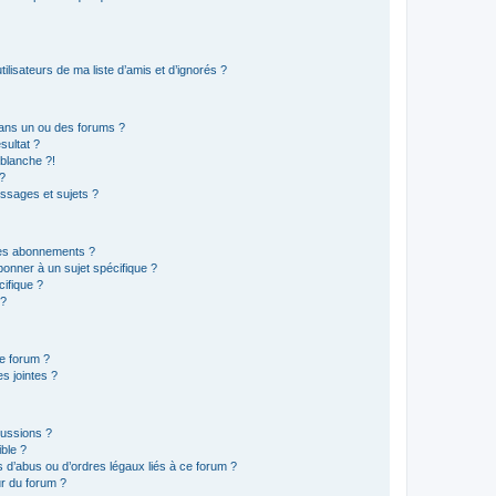
lisateurs de ma liste d’amis et d’ignorés ?
ans un ou des forums ?
sultat ?
blanche ?!
?
ssages et sujets ?
t les abonnements ?
onner à un sujet spécifique ?
ifique ?
 ?
ce forum ?
s jointes ?
cussions ?
ible ?
 d’abus ou d’ordres légaux liés à ce forum ?
r du forum ?