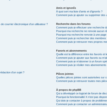
Amis et ignorés
À quoi sert ma liste d’amis et d’ignorés ?
Comment puis-je ajouter ou supprimer des uti
Recherche dans les forums
de courrier électronique d’un utilisateur ?
Comment puis-je effectuer une recherche d
Pourquoi ma recherche ne renvoie aucun ré
Pourquoi ma recherche renvoie à une page 
Comment puis-je rechercher des membres 
Comment puis-je retrouver mes propres me
Favoris et abonnements
Quelle est la différence entre les favoris e
Comment puis-je ajouter aux favoris ou m’ab
Comment puis-je m’abonner à un forum spéc
Comment puis-je résilier mes abonnements
rédaction d’un sujet ?
Pièces jointes
Quelles pièces jointes sont autorisées sur 
Comment puis-je retrouver toutes mes pièce
À propos de phpBB
Qui a développé ce logiciel de forum de dis
Pourquoi la fonctionnalité X n’est pas dispon
Qui dois-je contacter à propos de problèmes
Comment puis-je contacter un administrateu