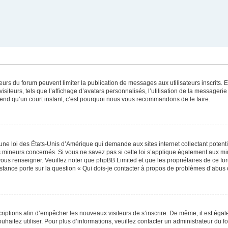
ateurs du forum peuvent limiter la publication de messages aux utilisateurs inscrits
iteurs, tels que l’affichage d’avatars personnalisés, l’utilisation de la messagerie 
 prend qu’un court instant, c’est pourquoi nous vous recommandons de le faire.
une loi des États-Unis d’Amérique qui demande aux sites internet collectant poten
 mineurs concernés. Si vous ne savez pas si cette loi s’applique également aux mi
 vous renseigner. Veuillez noter que phpBB Limited et que les propriétaires de ce 
istance porte sur la question « Qui dois-je contacter à propos de problèmes d’abus 
scriptions afin d’empêcher les nouveaux visiteurs de s’inscrire. De même, il est éga
souhaitez utiliser. Pour plus d’informations, veuillez contacter un administrateur du f