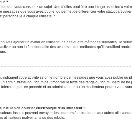
eur ?
 lorsque vous consultez un sujet. Une d’elles peut être une image associée à votr
de messages que vous avez publié, ou permet de différencier votre statut particulie
t personnelle à chaque utilisateur.
s pouvez ajouter un avatar en utilisant une des quatre méthodes suivantes : le servic
ctiver ou non la fonctionnalité des avatars et des méthodes qu’ils veuillent rendre 
rum.
, indiquent votre activité selon le nombre de messages que vous avez publié ou iden
l un administrateur du forum peut modifier le texte des rangs du forum. Merci de 
e toléreront pas ce procédé et un administrateur ou un modérateur pourra vous sa
 le lien de courrier électronique d’un utilisateur ?
utilisateurs inscrits peuvent envoyer des courriers électroniques aux autres utilisa
 utilisateurs malveillants ou des robots.