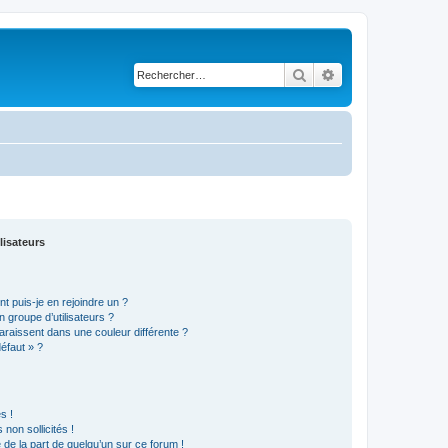
Rechercher
Recherche avancé
lisateurs
t puis-je en rejoindre un ?
 groupe d’utilisateurs ?
araissent dans une couleur différente ?
défaut » ?
s !
non sollicités !
e de la part de quelqu’un sur ce forum !