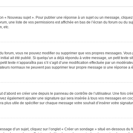
ton « Nouveau sujet ». Pour publier une réponse à un sujet ou un message, cliquez
orum, une liste de vos permissions est affichée en bas de l’écran du forum ou du s
, etc.
du forum, vous ne pouvez modifier ou supprimer que vos propres messages. Vous 
nitial ait été publié. Si quelqu’un a déjà répondu à votre message, un petit texte
 petit texte n’apparaîtra pas s’il s’agit d’une modification effectuée par un modérat
ilisateurs normaux ne peuvent pas supprimer leur propre message si une réponse a é
 d’abord en créer une depuis le panneau de contrôle de l’utilisateur. Une fois cr
 pouvez également ajouter une signature qui sera insérée à tous vos messages en c
 sera plus utile de spécifier sur chaque message votre souhait d’insérer votre signatur
sage d’un sujet, cliquez sur l’onglet « Créer un sondage » situé en-dessous du for