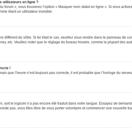
utilisateurs en ligne ?
du forum », vous trouverez l’option « Masquer mon statut en ligne ». Si vous activez
e étant un utilisateur invisible.
re différent du vôtre. Si tel était le cas, veuillez vous rendre dans le panneau de cont
, etc. Veuillez noter que le réglage du fuseau horaire, comme la plupart des autres
recte !
ais que l’heure n’est toujours pas correcte, il est probable que l’horloge du serveur
rum, soit le logiciel n’a pas encore été traduit dans votre langue. Essayez de demande
’existe pas, vous êtes libre de vous porter volontaire et commencer une nouvelle tra