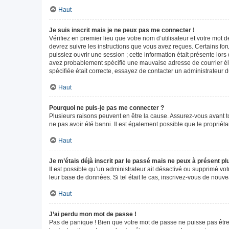
Haut
Je suis inscrit mais je ne peux pas me connecter !
Vérifiez en premier lieu que votre nom d’utilisateur et votre mot 
devrez suivre les instructions que vous avez reçues. Certains fo
puissiez ouvrir une session ; cette information était présente lors
avez probablement spécifié une mauvaise adresse de courrier élect
spécifiée était correcte, essayez de contacter un administrateur 
Haut
Pourquoi ne puis-je pas me connecter ?
Plusieurs raisons peuvent en être la cause. Assurez-vous avant tou
ne pas avoir été banni. Il est également possible que le propriétair
Haut
Je m’étais déjà inscrit par le passé mais ne peux à présent p
Il est possible qu’un administrateur ait désactivé ou supprimé vo
leur base de données. Si tel était le cas, inscrivez-vous de nouv
Haut
J’ai perdu mon mot de passe !
Pas de panique ! Bien que votre mot de passe ne puisse pas être r