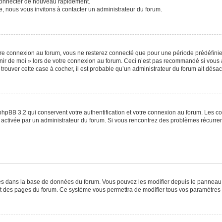
 connecter de nouveau rapidement.
e, nous vous invitons à contacter un administrateur du forum.
re connexion au forum, vous ne resterez connecté que pour une période prédéfinie. 
venir de moi » lors de votre connexion au forum. Ceci n’est pas recommandé si vo
à trouver cette case à cocher, il est probable qu’un administrateur du forum ait désact
phpBB 3.2 qui conservent votre authentification et votre connexion au forum. Les c
a été activée par un administrateur du forum. Si vous rencontrez des problèmes récu
ckés dans la base de données du forum. Vous pouvez les modifier depuis le panneau de
ut des pages du forum. Ce système vous permettra de modifier tous vos paramètres 