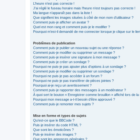
L’heure n’est pas correcte !
J’ai réglé le fuseau horaire mais l’heure n’est toujours pas correcte !
Ma langue n’apparaît pas dans la liste !
Que signifient les images situées à côté de mon nom d’utilisateur ?
Comment puis-je afficher un avatar ?
Quel est mon rang et comment puis-je le modifier ?
Pourquoi m’est-il demandé de me connecter lorsque je clique sur le lien 
Problèmes de publication
Comment puis-je publier un nouveau sujet ou une réponse ?
Comment puis-je modifier ou supprimer un message ?
Comment puis-je insérer une signature à mon message ?
Comment puis-je créer un sondage ?
Pourquoi ne puis-je pas ajouter plus d’options à un sondage ?
Comment puis-je modifier ou supprimer un sondage ?
Pourquoi ne puis-je pas accéder à un forum ?
Pourquoi ne puis-je pas transférer de pièces jointes ?
Pourquoi ai-je reçu un avertissement ?
Comment puis-je rapporter des messages à un modérateur ?
À quoi sert le bouton « Enregistrer comme brouillon » affiché lors de la 
Pourquoi mon message a-t-il besoin d’être approuvé ?
Comment puis-je remonter mes sujets ?
Mise en forme et types de sujets
Qu’est-ce que le BBCode ?
Puis-je insérer du code HTML ?
Que sont les émoticônes ?
Puis-je insérer des images ?
Que sont les annonces générales ?