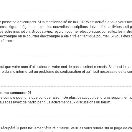
de passe soient corrects. Si la fonctionnalité de la COPPA est activée et que vous a
rums exigeront également que les nouvelles inscriptions doivent être activées, soit
 de votre inscription. Si vous aviez reçu un courrier électronique, consultez les ins
ronique ou le courrier électronique a été filtré en tant que pourriel. Si vous êtes
du forum.
t que votre nom d’utilisateur et votre mot de passe soient corrects. Si tel est le c
e du site internet ait un problème de configuration et qu’il soit nécessaire de la cor
lus me connecter ?!
tre compte pour une quelconque raison. De plus, beaucoup de forums suppriment pério
eau et essayez de participer plus activement aux discussions du forum.
écupéré, il peut facilement être réinitialisé. Veuillez vous rendre sur la page de 