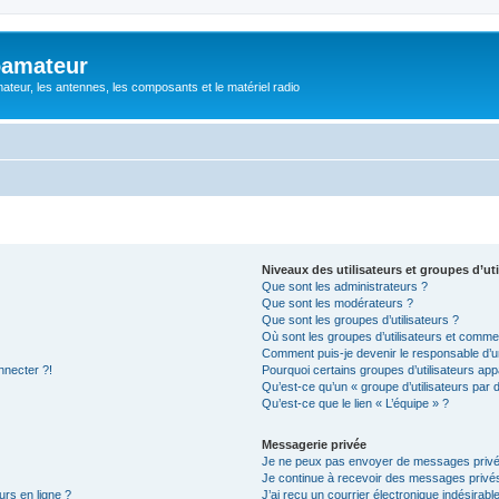
oamateur
ateur, les antennes, les composants et le matériel radio
Niveaux des utilisateurs et groupes d’uti
Que sont les administrateurs ?
Que sont les modérateurs ?
Que sont les groupes d’utilisateurs ?
Où sont les groupes d’utilisateurs et commen
Comment puis-je devenir le responsable d’un
nnecter ?!
Pourquoi certains groupes d’utilisateurs app
Qu’est-ce qu’un « groupe d’utilisateurs par 
Qu’est-ce que le lien « L’équipe » ?
Messagerie privée
Je ne peux pas envoyer de messages privé
Je continue à recevoir des messages privés 
urs en ligne ?
J’ai reçu un courrier électronique indésirabl